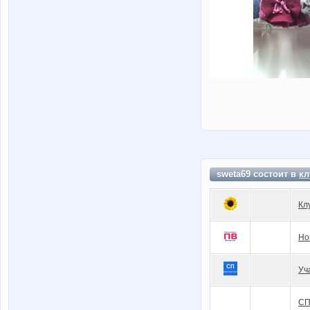
sweta69 состоит в
кл
Кл
Но
Уч
СП