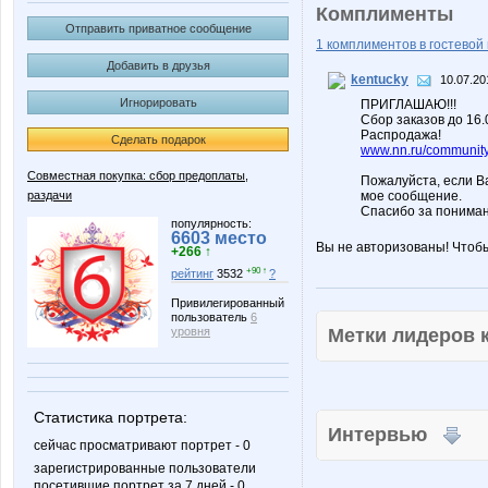
Комплименты
Отправить приватное сообщение
1 комплиментов в гостевой 
Добавить в друзья
kentucky
10.07.20
Игнорировать
ПРИГЛАШАЮ!!!
Сбор заказов до 16
Распродажа!
Сделать подарок
www.nn.ru/community/
Совместная покупка: сбор предоплаты,
Пожалуйста, если В
раздачи
мое сообщение.
Спасибо за пониман
популярность:
6603 место
Вы не авторизованы! Чтоб
+266 ↑
+90 ↑
рейтинг
3532
?
Привилегированный
пользователь
6
Метки лидеров
уровня
Статистика портрета:
Интервью
сейчас просматривают портрет - 0
зарегистрированные пользователи
посетившие портрет за 7 дней - 0