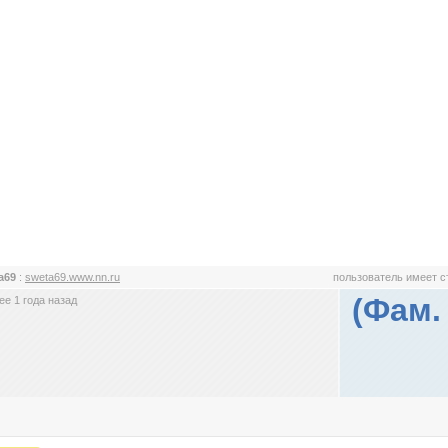
a69
:
sweta69.www.nn.ru
пользователь имеет 
(Фам.
е 1 года назад