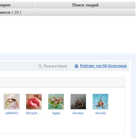
лерея
Поиск людей
вится
( 19 )
Рейтинг топ-50 блоггеров
AMARIS
Abrashicek
Aglay
Ameliss
AnnaSi