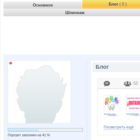
Блог
( 0 )
Основное
Шпионаж
Блог
52
***Любимка***
***ТРИК
Посмотреть ещё
Портрет заполнен на 41 %