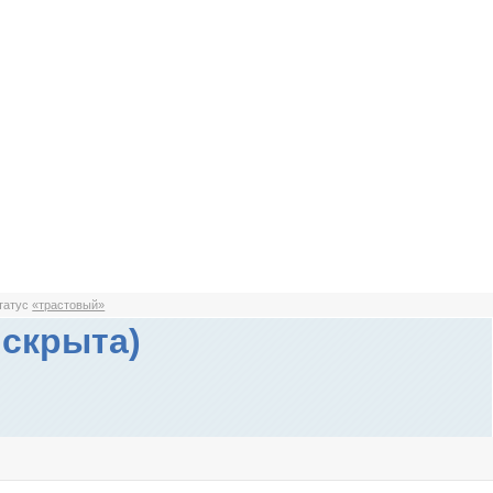
статус
«трастовый»
 скрыта)