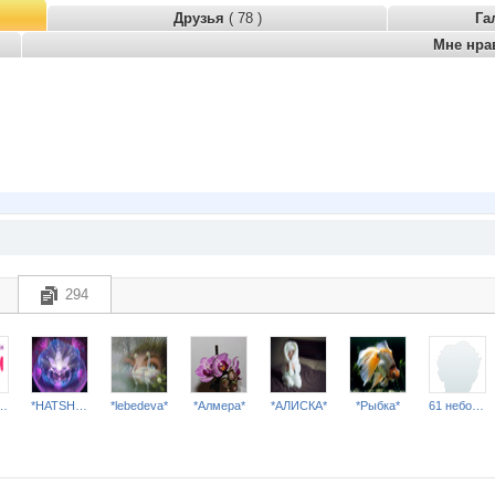
Друзья
( 78 )
Га
Мне нра
294
ОТАЖ НАТАЛИ***
*HATSHEPSUT*
*lebedeva*
*Алмера*
*АЛИСКА*
*Рыбка*
61 небожитель