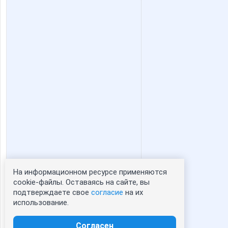
Taisiya
Tanchik
anela2005
anniiss
enotVK
fish86
lestia
limonsh
На информационном ресурсе применяются
Статистика портрета:
cookie-файлы. Оставаясь на сайте, вы
ne delovaya
o.s
подтверждаете свое
согласие
на их
сейчас просматривают портрет - 0
использование.
зарегистрированные пользователи
посетившие портрет за 7 дней - 0
Согласен