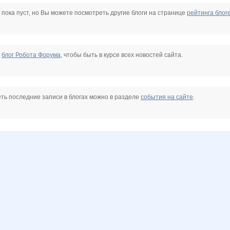
Anyt
B00lka
BabyClub
BlonMi
BooBoo
Charmed Lady
 пока пуст, но Вы можете посмотреть другие блоги на странице
рейтинга блог
na
Irisko
KMALA
Karamelka
Karamellka
Kathrin
Kinelie
е
блог Робота Форума
, чтобы быть в курсе всех новостей сайта.
n
Lia85
Lim0Ni
Lonza
LuKos
Lusien
MACKOTT
ть последние записи в блогах можно в разделе
события на сайте
.
Triumf
Modnitsa
NADA77-77
NASIK
Naatka
Nata.li
Nata30
tavochka
SOFOCHKA
Sammer
Sc@rlet
Selana
Simens
Slastenish