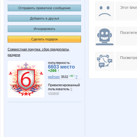
Anntu
Annyy
Этот блог
Отправить приватное сообщение
Добавить в друзья
Игнорировать
IrinaKolc
Irinabzi
Посетит
Сделать подарок
Совместная покупка: сбор предоплаты,
раздачи
Ladyfirst
Lelyan
Посмотре
популярность:
6603 место
+266 ↑
+90 ↑
рейтинг
3532
?
MilaVits@
Miss 
Привилегированный
пользователь
6
уровня
Princess Valkyrie
Pris